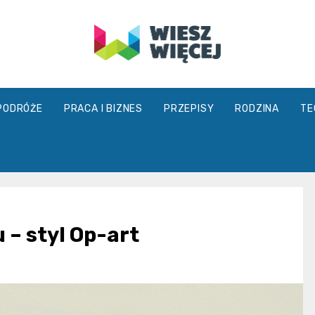
wieszwiecej.
PODRÓŻE
PRACA I BIZNES
PRZEPISY
RODZINA
TE
 – styl Op-art