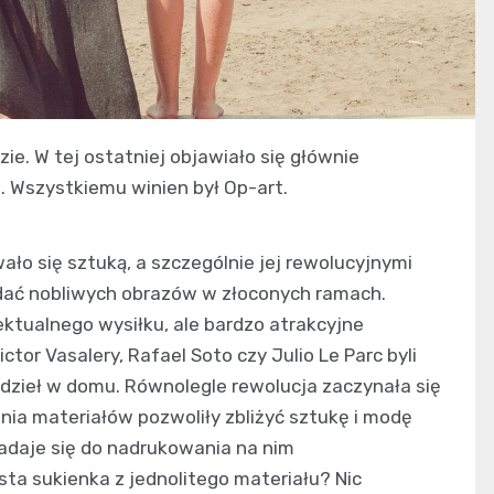
ie. W tej ostatniej objawiało się głównie
. Wszystkiemu winien był Op-art.
ało się sztuką, a szczególnie jej rewolucyjnymi
lądać nobliwych obrazów w złoconych ramach.
ektualnego wysiłku, ale bardzo atrakcyjne
ctor Vasalery, Rafael Soto czy Julio Le Parc byli
h dzieł w domu. Równolegle rewolucja zaczynała się
nia materiałów pozwoliły zbliżyć sztukę i modę
 nadaje się do nadrukowania na nim
sta sukienka z jednolitego materiału? Nic