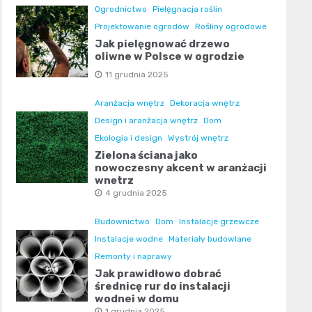
Ogrodnictwo
Pielęgnacja roślin
Projektowanie ogrodów
Rośliny ogrodowe
Jak pielęgnować drzewo
oliwne w Polsce w ogrodzie
11 grudnia 2025
Aranżacja wnętrz
Dekoracja wnętrz
Design i aranżacja wnętrz
Dom
Ekologia i design
Wystrój wnętrz
Zielona ściana jako
nowoczesny akcent w aranżacji
wnętrz
4 grudnia 2025
Budownictwo
Dom
Instalacje grzewcze
Instalacje wodne
Materiały budowlane
Remonty i naprawy
Jak prawidłowo dobrać
średnicę rur do instalacji
wodnej w domu
1 grudnia 2025