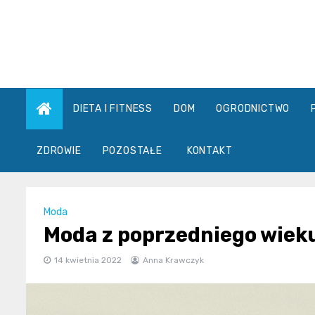
Skip
to
content
DIETA I FITNESS
DOM
OGRODNICTWO
ZDROWIE
POZOSTAŁE
KONTAKT
Moda
Moda z poprzedniego wieku
14 kwietnia 2022
Anna Krawczyk