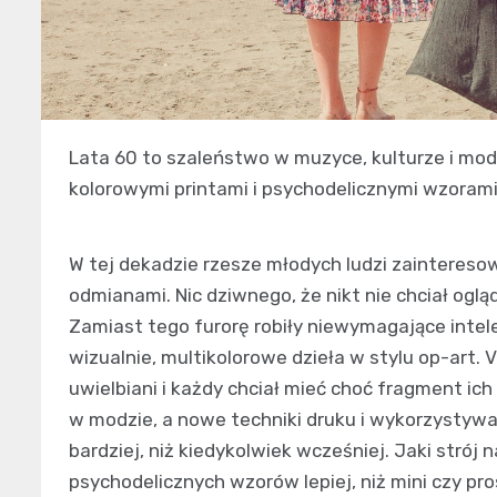
Lata 60 to szaleństwo w muzyce, kulturze i modz
kolorowymi printami i psychodelicznymi wzorami
W tej dekadzie rzesze młodych ludzi zainteresow
odmianami. Nic dziwnego, że nikt nie chciał og
Zamiast tego furorę robiły niewymagające intel
wizualnie, multikolorowe dzieła w stylu op-art. Vi
uwielbiani i każdy chciał mieć choć fragment ic
w modzie, a nowe techniki druku i wykorzystywa
bardziej, niż kiedykolwiek wcześniej. Jaki strój
psychodelicznych wzorów lepiej, niż mini czy pro