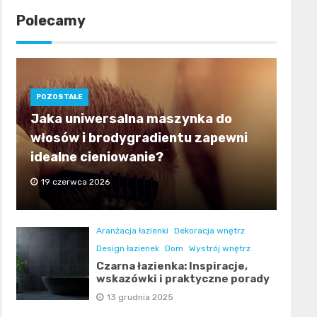
Polecamy
POZOSTAŁE
Jaka uniwersalna maszynka do
włosów i brodygradientu zapewni
idealne cieniowanie?
19 czerwca 2026
Aranżacja łazienki
Dekoracja wnętrz
Design łazienek
Dom
Wystrój wnętrz
Czarna łazienka: Inspiracje,
wskazówki i praktyczne porady
13 grudnia 2025