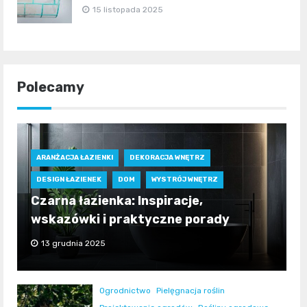
15 listopada 2025
Polecamy
ARANŻACJA ŁAZIENKI
DEKORACJA WNĘTRZ
DESIGN ŁAZIENEK
DOM
WYSTRÓJ WNĘTRZ
Czarna łazienka: Inspiracje,
wskazówki i praktyczne porady
13 grudnia 2025
Ogrodnictwo
Pielęgnacja roślin