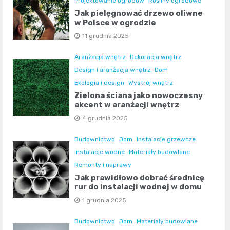
Projektowanie ogrodów
Rośliny ogrodowe
Jak pielęgnować drzewo oliwne
w Polsce w ogrodzie
11 grudnia 2025
Aranżacja wnętrz
Dekoracja wnętrz
Design i aranżacja wnętrz
Dom
Ekologia i design
Wystrój wnętrz
Zielona ściana jako nowoczesny
akcent w aranżacji wnętrz
4 grudnia 2025
Budownictwo
Dom
Instalacje grzewcze
Instalacje wodne
Materiały budowlane
Remonty i naprawy
Jak prawidłowo dobrać średnicę
rur do instalacji wodnej w domu
1 grudnia 2025
Budownictwo
Dom
Materiały budowlane