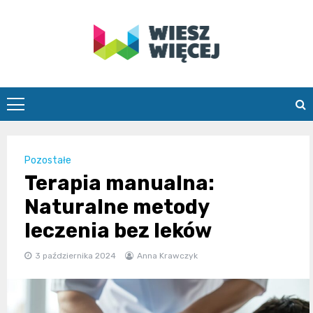
Skip
to
content
wieszwiecej.
Pozostałe
Terapia manualna:
Naturalne metody
leczenia bez leków
3 października 2024
Anna Krawczyk