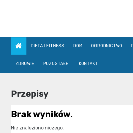
Skip
to
content
DIETA I FITNESS
DOM
OGRODNICTWO
ZDROWIE
POZOSTAŁE
KONTAKT
Przepisy
Brak wyników.
Nie znaleziono niczego.