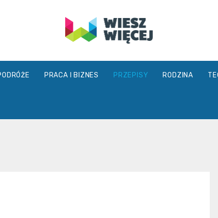
wieszwiecej.
PODRÓŻE
PRACA I BIZNES
PRZEPISY
RODZINA
TE