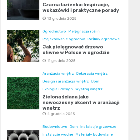
Czarna łazienka: Inspiracje,
wskazówki i praktyczne porady
13 grudnia 2025
Ogrodnictwo
Pielęgnacja roślin
Projektowanie ogrodów
Rośliny ogrodowe
Jak pielęgnować drzewo
oliwne w Polsce w ogrodzie
11 grudnia 2025
Aranżacja wnętrz
Dekoracja wnętrz
Design i aranżacja wnętrz
Dom
Ekologia i design
Wystrój wnętrz
Zielona ściana jako
nowoczesny akcent w aranżacji
wnętrz
4 grudnia 2025
Budownictwo
Dom
Instalacje grzewcze
Instalacje wodne
Materiały budowlane