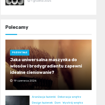
1 grudnia 2025
Polecamy
POZOSTAŁE
Jaka uniwersalna maszynka do
włosów i brodygradientu zapewni
idealne cieniowanie?
19 czerwca 2026
Aranżacja łazienki
Dekoracja wnętrz
Design łazienek
Dom
Wystrój wnętrz