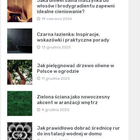
Jaka uniwersalna maszynka do
włosów i brodygradientu zapewni
idealne cieniowanie?
19 czerwca 2026
Czarna łazienka: Inspiracje,
wskazówki i praktyczne porady
13 grudnia 2025
Jak pielęgnować drzewo oliwne w
Polsce w ogrodzie
11 grudnia 2025
Zielona ściana jako nowoczesny
akcent w aranżacji wnętrz
4 grudnia 2025
Jak prawidłowo dobrać średnicę rur
do instalacji wodnej w domu