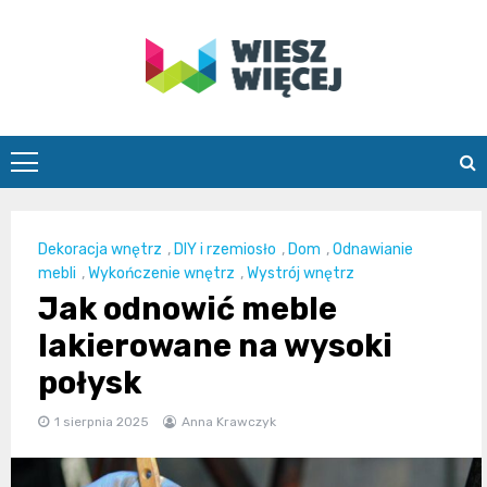
Skip
to
content
wieszwiecej.
Dekoracja wnętrz
,
DIY i rzemiosło
,
Dom
,
Odnawianie
mebli
,
Wykończenie wnętrz
,
Wystrój wnętrz
Jak odnowić meble
lakierowane na wysoki
połysk
1 sierpnia 2025
Anna Krawczyk