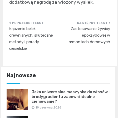
dodatkową nagrodą za włożony wysiłek.
Nawigacja
Łączenie belek
Zastosowanie żywicy
wpisu
drewnianych: skuteczne
epoksydowej w
metody i porady
remontach domowych
ciesielskie
Najnowsze
Jaka uniwersalna maszynka do włosów i
brodygradientu zapewni idealne
cieniowanie?
19 czerwca 2026