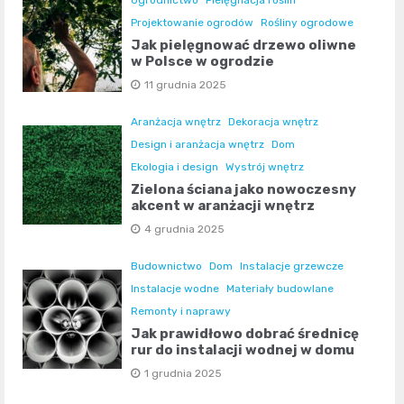
Ogrodnictwo
Pielęgnacja roślin
Projektowanie ogrodów
Rośliny ogrodowe
Jak pielęgnować drzewo oliwne
w Polsce w ogrodzie
11 grudnia 2025
Aranżacja wnętrz
Dekoracja wnętrz
Design i aranżacja wnętrz
Dom
Ekologia i design
Wystrój wnętrz
Zielona ściana jako nowoczesny
akcent w aranżacji wnętrz
4 grudnia 2025
Budownictwo
Dom
Instalacje grzewcze
Instalacje wodne
Materiały budowlane
Remonty i naprawy
Jak prawidłowo dobrać średnicę
rur do instalacji wodnej w domu
1 grudnia 2025