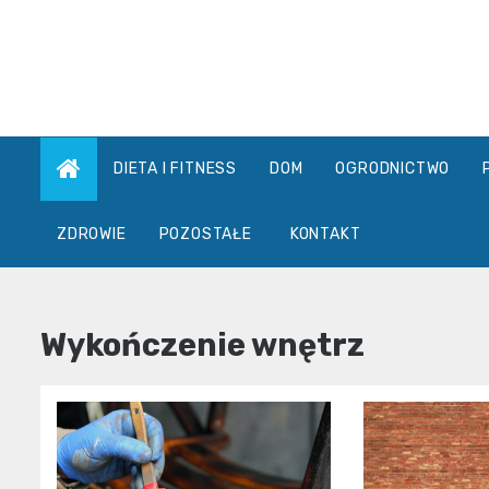
Skip
to
content
DIETA I FITNESS
DOM
OGRODNICTWO
ZDROWIE
POZOSTAŁE
KONTAKT
Wykończenie wnętrz