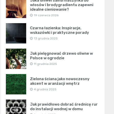
Jaka uniwersalna maszynka do
włosów i brodygradientu zapewni
idealne cieniowanie?
19 czerwca 2026
Czarna łazienka: Inspiracje,
wskazówki i praktyczne porady
13 grudnia 2025
Jak pielęgnować drzewo oliwne w
Polsce w ogrodzie
11 grudnia 2025
Zielona ściana jako nowoczesny
akcent w aranżacji wnętrz
4 grudnia 2025
Jak prawidłowo dobrać średnicę rur
do instalacji wodnej w domu