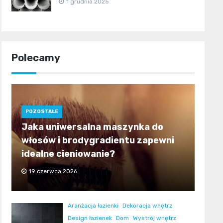
1 grudnia 2025
Polecamy
POZOSTAŁE
Jaka uniwersalna maszynka do
włosów i brodygradientu zapewni
idealne cieniowanie?
19 czerwca 2026
Aranżacja łazienki
Dekoracja wnętrz
Design łazienek
Dom
Wystrój wnętrz