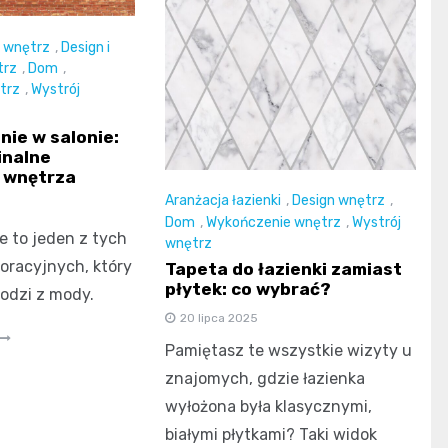
a wnętrz
,
Design i
trz
,
Dom
,
trz
,
Wystrój
nie w salonie:
inalne
 wnętrza
Aranżacja łazienki
,
Design wnętrz
,
Dom
,
Wykończenie wnętrz
,
Wystrój
e to jeden z tych
wnętrz
racyjnych, który
Tapeta do łazienki zamiast
płytek: co wybrać?
odzi z mody.
20 lipca 2025
Pamiętasz te wszystkie wizyty u
znajomych, gdzie łazienka
wyłożona była klasycznymi,
białymi płytkami? Taki widok