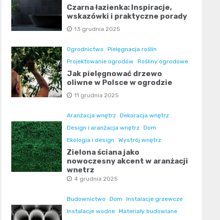
Czarna łazienka: Inspiracje,
wskazówki i praktyczne porady
13 grudnia 2025
Ogrodnictwo
Pielęgnacja roślin
Projektowanie ogrodów
Rośliny ogrodowe
Jak pielęgnować drzewo
oliwne w Polsce w ogrodzie
11 grudnia 2025
Aranżacja wnętrz
Dekoracja wnętrz
Design i aranżacja wnętrz
Dom
Ekologia i design
Wystrój wnętrz
Zielona ściana jako
nowoczesny akcent w aranżacji
wnętrz
4 grudnia 2025
Budownictwo
Dom
Instalacje grzewcze
Instalacje wodne
Materiały budowlane