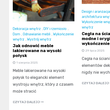
Design i aranżacj
architektura wnę
Wykończenie wnę
wnętrz
Dekoracja wnętrz
,
DIY i rzemiosło
,
Cegła na ścia
Dom
,
Odnawianie mebli
,
Wykończenie
modne i oryg
wnętrz
,
Wystrój wnętrz
wykończenie
Jak odnowić meble
lakierowane na wysoki
29 lipca 2025
połysk
Cegła na ściani
1 sierpnia 2025
elementów deko
Meble lakierowane na wysoki
nigdy nie wych
połysk to elegancki element
CZYTAJ DALEJJ
wystroju wnętrz, który z czasem
może stracić
CZYTAJ DALEJJ