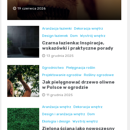
19 czerwca 2026
Aranżacja łazienki
Dekoracja wnętrz
Design łazienek
Dom
Wystrój wnętrz
Czarna łazienka: Inspiracje,
wskazówki i praktyczne porady
13 grudnia 2025
Ogrodnictwo
Pielęgnacja roślin
Projektowanie ogrodów
Rośliny ogrodowe
Jak pielęgnować drzewo oliwne
w Polsce w ogrodzie
11 grudnia 2025
Aranżacja wnętrz
Dekoracja wnętrz
Design i aranżacja wnętrz
Dom
Ekologia i design
Wystrój wnętrz
Zielona ściana jako nowoczesny