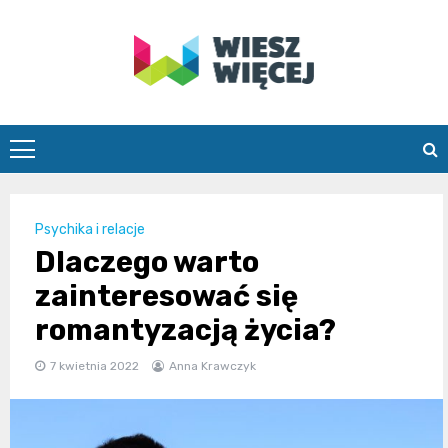
Skip
to
content
wieszwiecej.
Psychika i relacje
Dlaczego warto
zainteresować się
romantyzacją życia?
7 kwietnia 2022
Anna Krawczyk