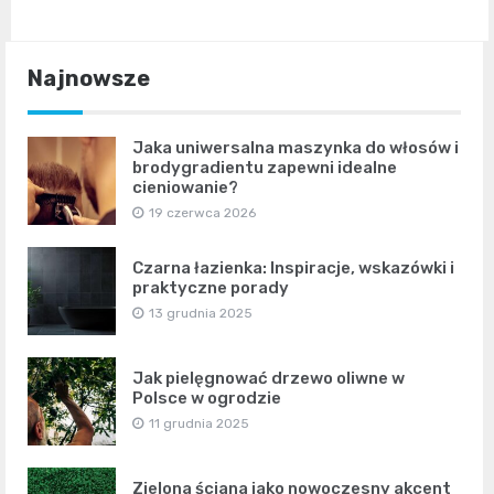
Najnowsze
Jaka uniwersalna maszynka do włosów i
brodygradientu zapewni idealne
cieniowanie?
19 czerwca 2026
Czarna łazienka: Inspiracje, wskazówki i
praktyczne porady
13 grudnia 2025
Jak pielęgnować drzewo oliwne w
Polsce w ogrodzie
11 grudnia 2025
Zielona ściana jako nowoczesny akcent