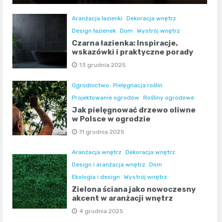
Aranżacja łazienki
Dekoracja wnętrz
Design łazienek
Dom
Wystrój wnętrz
Czarna łazienka: Inspiracje,
wskazówki i praktyczne porady
13 grudnia 2025
Ogrodnictwo
Pielęgnacja roślin
Projektowanie ogrodów
Rośliny ogrodowe
Jak pielęgnować drzewo oliwne
w Polsce w ogrodzie
11 grudnia 2025
Aranżacja wnętrz
Dekoracja wnętrz
Design i aranżacja wnętrz
Dom
Ekologia i design
Wystrój wnętrz
Zielona ściana jako nowoczesny
akcent w aranżacji wnętrz
4 grudnia 2025