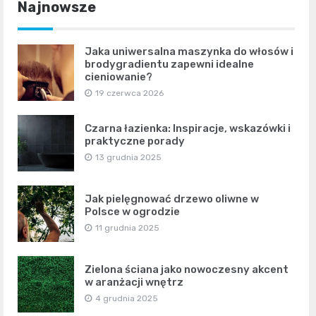
Najnowsze
Jaka uniwersalna maszynka do włosów i
brodygradientu zapewni idealne
cieniowanie?
19 czerwca 2026
Czarna łazienka: Inspiracje, wskazówki i
praktyczne porady
13 grudnia 2025
Jak pielęgnować drzewo oliwne w
Polsce w ogrodzie
11 grudnia 2025
Zielona ściana jako nowoczesny akcent
w aranżacji wnętrz
4 grudnia 2025