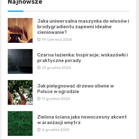
Najnowsze
Jaka uniwersalna maszynka do włosów i
brodygradientu zapewni idealne
cieniowanie?
19 czerwca 2026
Czarna łazienka: Inspiracje, wskazówki i
praktyczne porady
13 grudnia 2025
Jak pielęgnować drzewo oliwne w
Polsce w ogrodzie
11 grudnia 2025
Zielona ściana jako nowoczesny akcent
w aranżacji wnętrz
4 grudnia 2025