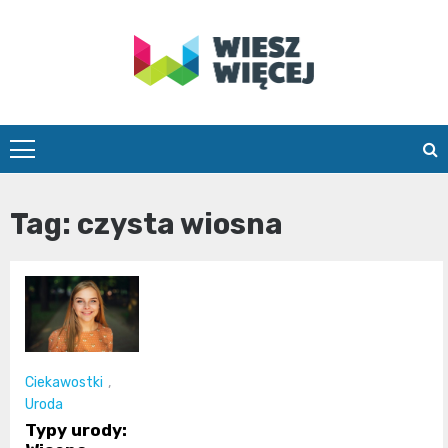
Skip
to
content
wieszwiecej.
Tag:
czysta wiosna
Ciekawostki
,
Uroda
Typy urody: