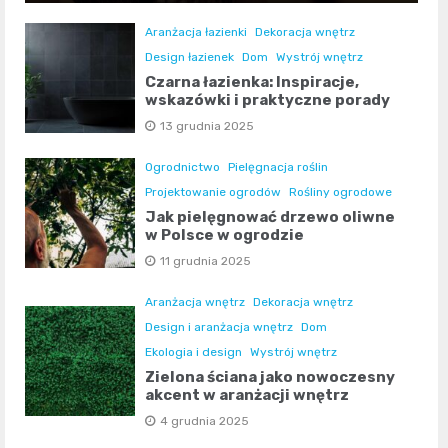
Aranżacja łazienki
Dekoracja wnętrz
Design łazienek
Dom
Wystrój wnętrz
Czarna łazienka: Inspiracje,
wskazówki i praktyczne porady
13 grudnia 2025
Ogrodnictwo
Pielęgnacja roślin
Projektowanie ogrodów
Rośliny ogrodowe
Jak pielęgnować drzewo oliwne
w Polsce w ogrodzie
11 grudnia 2025
Aranżacja wnętrz
Dekoracja wnętrz
Design i aranżacja wnętrz
Dom
Ekologia i design
Wystrój wnętrz
Zielona ściana jako nowoczesny
akcent w aranżacji wnętrz
4 grudnia 2025