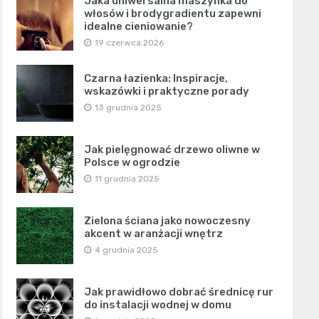
Jaka uniwersalna maszynka do
włosów i brodygradientu zapewni
idealne cieniowanie?
19 czerwca 2026
Czarna łazienka: Inspiracje,
wskazówki i praktyczne porady
13 grudnia 2025
Jak pielęgnować drzewo oliwne w
Polsce w ogrodzie
11 grudnia 2025
Zielona ściana jako nowoczesny
akcent w aranżacji wnętrz
4 grudnia 2025
Jak prawidłowo dobrać średnicę rur
do instalacji wodnej w domu