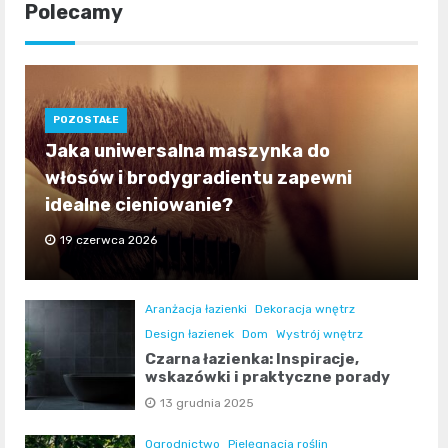
Polecamy
POZOSTAŁE
Jaka uniwersalna maszynka do
włosów i brodygradientu zapewni
idealne cieniowanie?
19 czerwca 2026
Aranżacja łazienki
Dekoracja wnętrz
Design łazienek
Dom
Wystrój wnętrz
Czarna łazienka: Inspiracje,
wskazówki i praktyczne porady
13 grudnia 2025
Ogrodnictwo
Pielęgnacja roślin