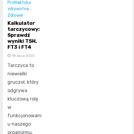
Profilaktyka
zdrowotna
,
Zdrowie
Kalkulator
tarczycowy:
Sprawdź
wyniki TSH,
FT3 i FT4
18 lipca 2025
Tarczyca to
niewielki
gruczoł, który
odgrywa
kluczową rolę
w
funkcjonowani
u naszego
organizmu.