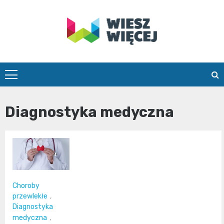
Skip
to
content
wieszwiecej.
Diagnostyka medyczna
Choroby
przewlekłe
,
Diagnostyka
medyczna
,